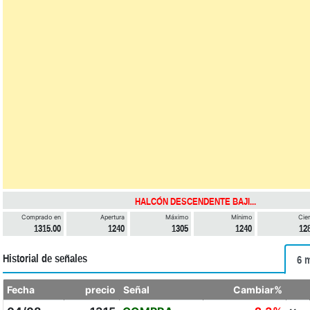
HALCÓN DESCENDENTE BAJI...
Comprado en
Apertura
Máximo
Mínimo
Cier
1315.00
1240
1305
1240
12
Historial de señales
6 
Fecha
precio
Señal
Cambiar%