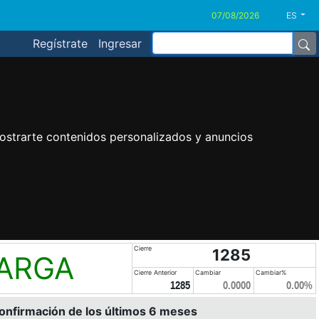
ES
Regístrate
Ingresar
ostrarte contenidos personalizados y anuncios
Cierre
1285
LARGA
Cierre Anterior
Cambiar
Cambiar%
1285
0.0000
0.00%
confirmación de los últimos 6 meses