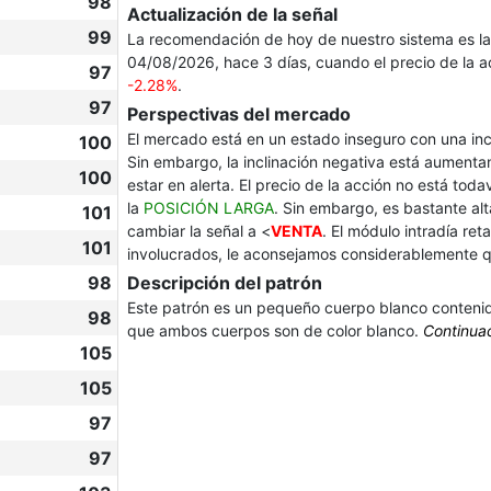
98
Actualización de la señal
99
La recomendación de hoy de nuestro sistema es l
04/08/2026, hace 3 días, cuando el precio de la 
97
-2.28%
.
97
Perspectivas del mercado
El mercado está en un estado inseguro con una in
100
Sin embargo, la inclinación negativa está aumentan
100
estar en alerta. El precio de la acción no está tod
la
POSICIÓN LARGA
. Sin embargo, es bastante alt
101
cambiar la señal a <
VENTA
. El módulo intradía re
101
involucrados, le aconsejamos considerablemente qu
98
Descripción del patrón
Este patrón es un pequeño cuerpo blanco contenid
98
que ambos cuerpos son de color blanco.
Continua
105
105
97
97