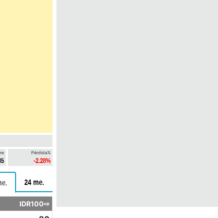
re
Pérdida%
85
-2.28%
24 me.
me.
IDR100⇨