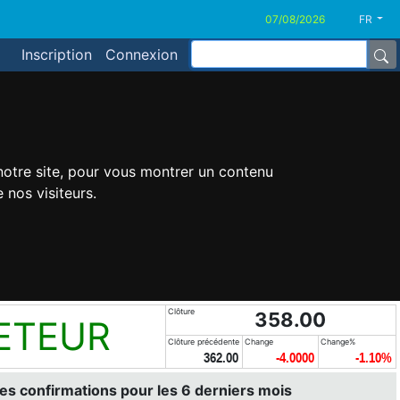
FR
Inscription
Connexion
 notre site, pour vous montrer un contenu
 nos visiteurs.
Clôture
358.00
ETEUR
Clôture précédente
Change
Change%
362.00
-4.0000
-1.10%
es confirmations pour les 6 derniers mois