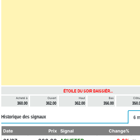
ÉTOILE DU SOIR BAISSIÈR...
Acheté à
Ouvert
Haut
Bas
Clôtu
360.00
362.00
362.00
356.00
358.
Historique des signaux
6 m
Date
Prix
Signal
Change%