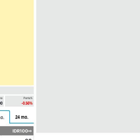
re
Perte%
00
-0.56%
24 mo.
o.
IDR100⇨