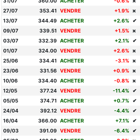
31/07
360.00
ACHETER
-0.6%
❌
27/07
353.41
VENDRE
+1.9%
❌
13/07
344.49
ACHETER
+2.6%
✔
09/07
339.51
VENDRE
+1.5%
❌
03/07
332.39
ACHETER
+2.1%
✔
01/07
324.00
VENDRE
+2.6%
❌
25/06
334.41
ACHETER
-3.1%
❌
23/06
331.56
VENDRE
+0.9%
❌
10/06
334.40
ACHETER
-0.8%
❌
12/05
377.24
VENDRE
-11.4%
✔
05/05
374.71
ACHETER
+0.7%
✔
24/04
392.12
VENDRE
-4.4%
✔
16/04
366.00
ACHETER
+7.1%
✔
09/03
391.09
VENDRE
-6.4%
✔