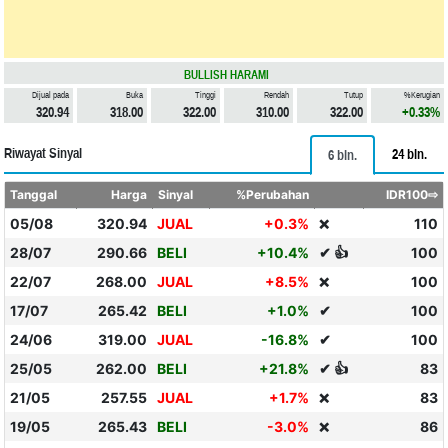
BULLISH HARAMI
Dijual pada
Buka
Tinggi
Rendah
Tutup
%Kerugian
320.94
318.00
322.00
310.00
322.00
+0.33%
Riwayat Sinyal
24 bln.
6 bln.
Tanggal
Harga
Sinyal
%Perubahan
IDR100⇨
05/08
320.94
JUAL
+0.3%
110
❌
28/07
290.66
BELI
+10.4%
✔ 👍
100
22/07
268.00
JUAL
+8.5%
100
❌
17/07
265.42
BELI
+1.0%
✔
100
24/06
319.00
JUAL
-16.8%
✔
100
25/05
262.00
BELI
+21.8%
✔ 👍
83
21/05
257.55
JUAL
+1.7%
83
❌
19/05
265.43
BELI
-3.0%
86
❌