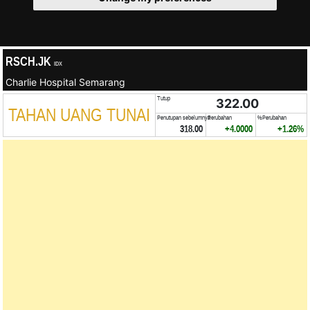
RSCH.JK
IDX
Charlie Hospital Semarang
Tutup
322.00
TAHAN UANG TUNAI
Penutupan sebelumnya
Perubahan
%Perubahan
318.00
+4.0000
+1.26%