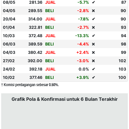
08/05
281.36
JUAL
-5.7%
✔
87
04/05
289.55
BELI
-2.8%
90
❌
20/04
314.00
JUAL
-7.8%
✔
90
01/04
322.81
BELI
-2.7%
93
❌
10/03
372.48
JUAL
-13.3%
✔
94
06/03
389.59
BELI
-4.4%
98
❌
04/03
380.42
JUAL
+2.4%
99
❌
27/02
392.00
BELI
-3.0%
102
❌
24/02
392.18
JUAL
0.0%
✔
103
10/02
377.46
BELI
+3.9%
✔
100
† Komisi perdagangan sebesar 0.50%.
Grafik Pola & Konfirmasi untuk 6 Bulan Terakhir