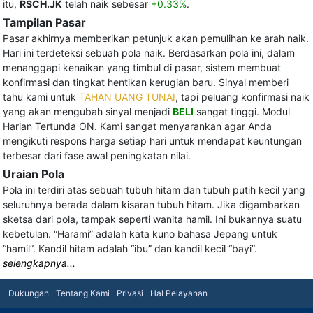
itu,
RSCH.JK
telah naik sebesar
+0.33%
.
Tampilan Pasar
Pasar akhirnya memberikan petunjuk akan pemulihan ke arah naik.
Hari ini terdeteksi sebuah pola naik. Berdasarkan pola ini, dalam
menanggapi kenaikan yang timbul di pasar, sistem membuat
konfirmasi dan tingkat hentikan kerugian baru. Sinyal memberi
tahu kami untuk
TAHAN UANG TUNAI
, tapi peluang konfirmasi naik
yang akan mengubah sinyal menjadi
BELI
sangat tinggi. Modul
Harian Tertunda ON. Kami sangat menyarankan agar Anda
mengikuti respons harga setiap hari untuk mendapat keuntungan
terbesar dari fase awal peningkatan nilai.
Uraian Pola
Pola ini terdiri atas sebuah tubuh hitam dan tubuh putih kecil yang
seluruhnya berada dalam kisaran tubuh hitam. Jika digambarkan
sketsa dari pola, tampak seperti wanita hamil. Ini bukannya suatu
kebetulan. “Harami” adalah kata kuno bahasa Jepang untuk
“hamil”. Kandil hitam adalah “ibu” dan kandil kecil “bayi”.
selengkapnya...
Dukungan
Tentang Kami
Privasi
Hal Pelayanan