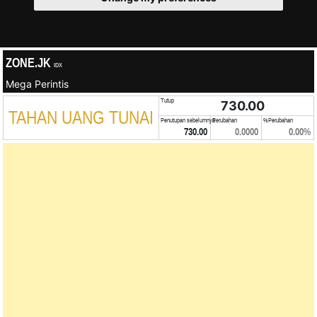
ZONE.JK
IDX
Mega Perintis
Tutup
730.00
TAHAN UANG TUNAI
Penutupan sebelumnya
Perubahan
%Perubahan
730.00
0.0000
0.00%