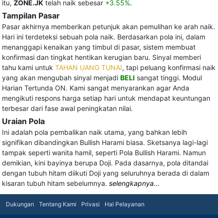
itu,
ZONE.JK
telah naik sebesar
+3.55%
.
Tampilan Pasar
Pasar akhirnya memberikan petunjuk akan pemulihan ke arah naik.
Hari ini terdeteksi sebuah pola naik. Berdasarkan pola ini, dalam
menanggapi kenaikan yang timbul di pasar, sistem membuat
konfirmasi dan tingkat hentikan kerugian baru. Sinyal memberi
tahu kami untuk
TAHAN UANG TUNAI
, tapi peluang konfirmasi naik
yang akan mengubah sinyal menjadi
BELI
sangat tinggi. Modul
Harian Tertunda ON. Kami sangat menyarankan agar Anda
mengikuti respons harga setiap hari untuk mendapat keuntungan
terbesar dari fase awal peningkatan nilai.
Uraian Pola
Ini adalah pola pembalikan naik utama, yang bahkan lebih
signifikan dibandingkan Bullish Harami biasa. Sketsanya lagi-lagi
tampak seperti wanita hamil, seperti Pola Bullish Harami. Namun
demikian, kini bayinya berupa Doji. Pada dasarnya, pola ditandai
dengan tubuh hitam diikuti Doji yang seluruhnya berada di dalam
kisaran tubuh hitam sebelumnya.
selengkapnya...
Dukungan
Tentang Kami
Privasi
Hal Pelayanan