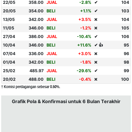
22/05
358.00
JUAL
-2.8%
✔
104
20/05
354.00
BELI
+1.1%
✔
103
13/05
342.00
JUAL
+3.5%
104
❌
11/05
346.00
BELI
-1.2%
105
❌
27/04
386.00
JUAL
-10.4%
✔
106
10/04
346.00
BELI
+11.6%
✔ 👍
95
07/04
336.00
JUAL
+3.0%
96
❌
01/04
342.00
BELI
-1.8%
98
❌
25/02
485.97
JUAL
-29.6%
✔
99
20/02
488.00
BELI
-0.4%
100
❌
† Komisi perdagangan sebesar 0.50%.
Grafik Pola & Konfirmasi untuk 6 Bulan Terakhir