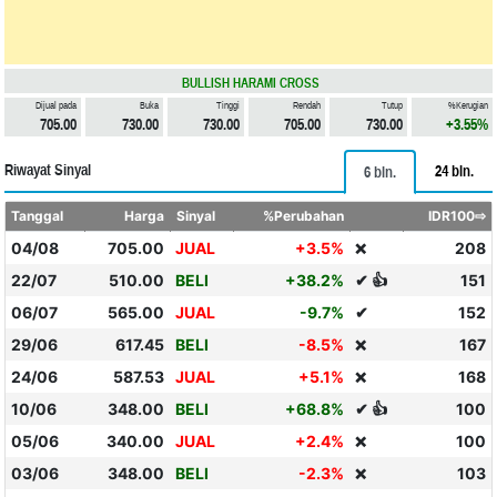
BULLISH HARAMI CROSS
Dijual pada
Buka
Tinggi
Rendah
Tutup
%Kerugian
705.00
730.00
730.00
705.00
730.00
+3.55%
Riwayat Sinyal
24 bln.
6 bln.
Tanggal
Harga
Sinyal
%Perubahan
IDR100⇨
04/08
705.00
JUAL
+3.5%
208
❌
22/07
510.00
BELI
+38.2%
✔ 👍
151
06/07
565.00
JUAL
-9.7%
✔
152
29/06
617.45
BELI
-8.5%
167
❌
24/06
587.53
JUAL
+5.1%
168
❌
10/06
348.00
BELI
+68.8%
✔ 👍
100
05/06
340.00
JUAL
+2.4%
100
❌
03/06
348.00
BELI
-2.3%
103
❌