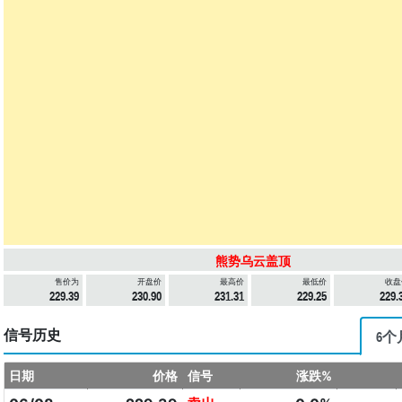
熊势乌云盖顶
售价为
开盘价
最高价
最低价
收盘
229.39
230.90
231.31
229.25
229.
信号历史
6个
日期
价格
信号
涨跌%