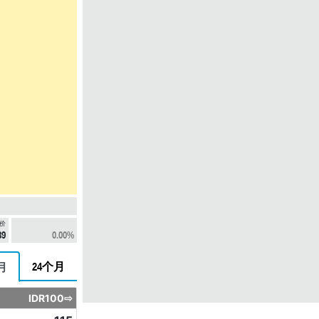
价
39
0.00%
24个月
月
IDR100⇨