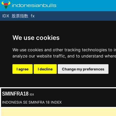
indonesianbulls
IDX
股票指数
fx
We use cookies
We use cookies and other tracking technologies to 
analyze our website traffic, and to understand where
I agree
I decline
Change my preferences
SMINFRA18
IDX
INDONESIA SE SMINFRA 18 INDEX