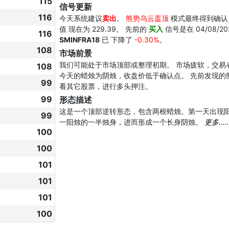
115
信号更新
116
今天系统建议
卖出
。
熊势乌云盖顶
模式最终得到确认，因
值 现在为 229.39。 先前的
买入
信号是在 04/08/2
116
SMINFRA18
已 下降了
-0.30%
。
108
市场前景
我们可能处于市场顶部或整理初期。 市场疲软，交易
108
今天的蜡烛为阴烛，收盘价低于确认点。 先前发现的
99
看其它股票，进行多头押注。
99
形态描述
这是一个顶部逆转形态，包含两根蜡烛。第一天出现
99
一阳烛的一半烛身，进而形成一个长身阴烛。
更多…
100
100
101
101
101
100