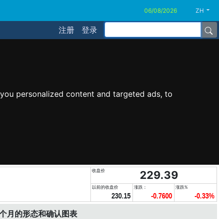
ZH
注册
登录
you personalized content and targeted ads, to
收盘价
229.39
以前的收盘价
涨跌：
涨跌%
230.15
-0.7600
-0.33%
6个月的形态和确认图表