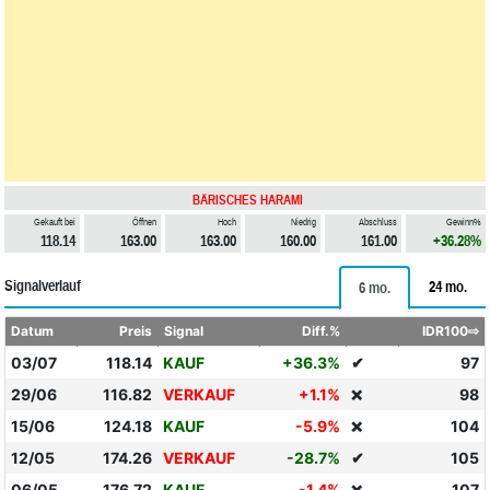
BÄRISCHES HARAMI
Gekauft bei
Öffnen
Hoch
Niedrig
Abschluss
Gewinn%
118.14
163.00
163.00
160.00
161.00
+36.28%
Signalverlauf
24 mo.
6 mo.
Datum
Preis
Signal
Diff.%
IDR100⇨
03/07
118.14
KAUF
+36.3%
✔
97
29/06
116.82
VERKAUF
+1.1%
98
❌
15/06
124.18
KAUF
-5.9%
104
❌
12/05
174.26
VERKAUF
-28.7%
✔
105
06/05
176.72
KAUF
-1.4%
107