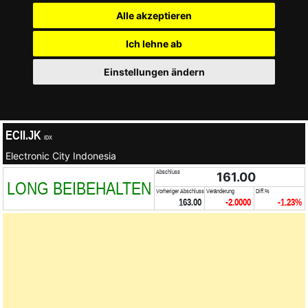
Alle akzeptieren
Ich lehne ab
Einstellungen ändern
ECII.JK
IDX
Electronic City Indonesia
Abschluss
161.00
LONG BEIBEHALTEN
Vorheriger Abschluss
Veränderung
Diff.%
163.00
-2.0000
-1.23%