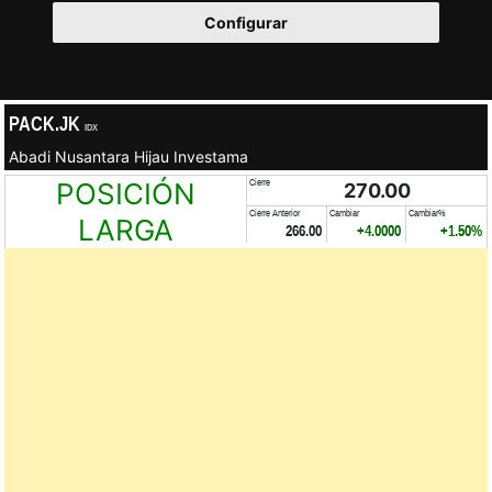
Configurar
PACK.JK
IDX
Abadi Nusantara Hijau Investama
POSICIÓN
Cierre
270.00
Cierre Anterior
Cambiar
Cambiar%
LARGA
266.00
+4.0000
+1.50%