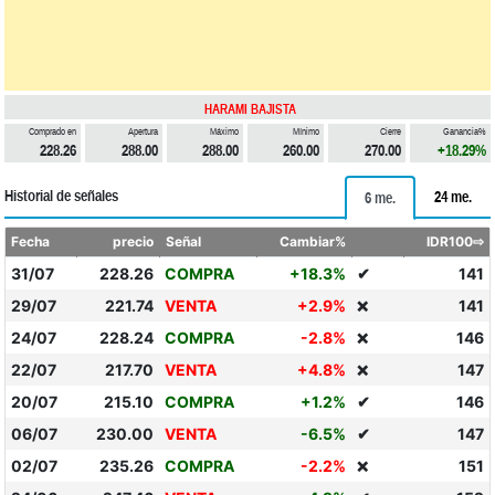
HARAMI BAJISTA
Comprado en
Apertura
Máximo
Mínimo
Cierre
Ganancia%
228.26
288.00
288.00
260.00
270.00
+18.29%
Historial de señales
24 me.
6 me.
Fecha
precio
Señal
Cambiar%
IDR100⇨
31/07
228.26
COMPRA
+18.3%
✔
141
29/07
221.74
VENTA
+2.9%
141
❌
24/07
228.24
COMPRA
-2.8%
146
❌
22/07
217.70
VENTA
+4.8%
147
❌
20/07
215.10
COMPRA
+1.2%
✔
146
06/07
230.00
VENTA
-6.5%
✔
147
02/07
235.26
COMPRA
-2.2%
151
❌