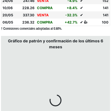
24/06
247.46
VENTA
-4.9%
✔
152
10/06
228.26
COMPRA
+8.4%
✔
141
20/05
337.30
VENTA
-32.3%
✔
141
06/05
236.32
COMPRA
+42.7%
✔ 👍
100
† Comisiones comerciales adoptadas al 0.50%.
Gráfico de patrón y confirmación de los últimos 6
meses