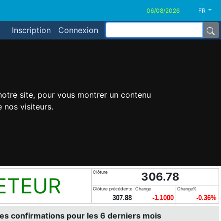
FR
Inscription
Connexion
 notre site, pour vous montrer un contenu
 nos visiteurs.
Clôture
306.78
ETEUR
Clôture précédente
Change
Change%
307.88
-1.1000
-0.36%
es confirmations pour les 6 derniers mois