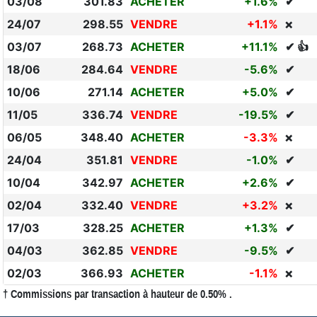
03/08
301.83
ACHETER
+1.6%
✔
24/07
298.55
VENDRE
+1.1%
❌
03/07
268.73
ACHETER
+11.1%
✔ 👍
18/06
284.64
VENDRE
-5.6%
✔
10/06
271.14
ACHETER
+5.0%
✔
11/05
336.74
VENDRE
-19.5%
✔
06/05
348.40
ACHETER
-3.3%
❌
24/04
351.81
VENDRE
-1.0%
✔
10/04
342.97
ACHETER
+2.6%
✔
02/04
332.40
VENDRE
+3.2%
❌
17/03
328.25
ACHETER
+1.3%
✔
04/03
362.85
VENDRE
-9.5%
✔
02/03
366.93
ACHETER
-1.1%
❌
† Commissions par transaction à hauteur de 0.50% .