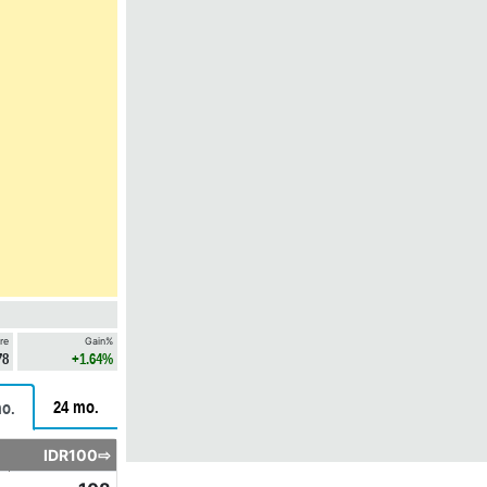
re
Gain%
78
+1.64%
24 mo.
o.
IDR100⇨