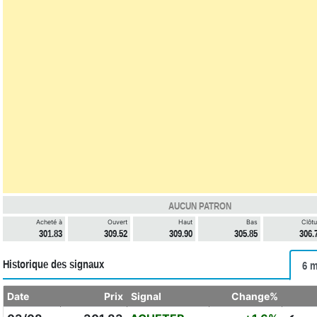
AUCUN PATRON
Acheté à
Ouvert
Haut
Bas
Clôtu
301.83
309.52
309.90
305.85
306.
Historique des signaux
6 m
Date
Prix
Signal
Change%