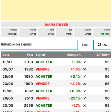
HARAMI BAISSIER
Acheté à
Ouvert
Haut
Bas
Clôture
Gain%
2013.06
2230
2230
2190
2210
+9.78%
Historique des signaux
24 mo.
6 mo.
Date
Prix
Signal
Change%
IDR100⇨
13/07
2013
ACHETER
+9.8%
✔
95
09/07
1982
VENDRE
+1.6%
95
❌
29/06
1980
ACHETER
+0.1%
✔
96
23/06
1900
VENDRE
+4.2%
96
❌
12/06
1882
ACHETER
+0.9%
✔
96
29/05
2513
VENDRE
-25.1%
✔
96
20/05
2556
ACHETER
-1.7%
98
❌