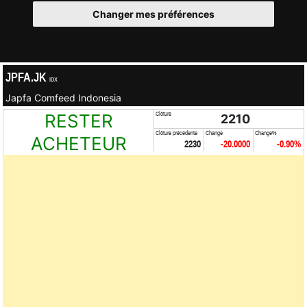
Changer mes préférences
JPFA.JK
IDX
Japfa Comfeed Indonesia
RESTER
Clôture
2210
Clôture précédente
Change
Change%
ACHETEUR
2230
-20.0000
-0.90%