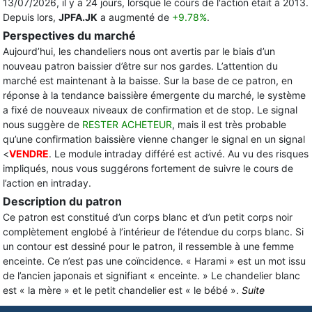
13/07/2026, il y a 24 jours, lorsque le cours de l'action était à 2013.
Depuis lors,
JPFA.JK
a augmenté de
+9.78%
.
Perspectives du marché
Aujourd’hui, les chandeliers nous ont avertis par le biais d’un
nouveau patron baissier d’être sur nos gardes. L’attention du
marché est maintenant à la baisse. Sur la base de ce patron, en
réponse à la tendance baissière émergente du marché, le système
a fixé de nouveaux niveaux de confirmation et de stop. Le signal
nous suggère de
RESTER ACHETEUR
, mais il est très probable
qu’une confirmation baissière vienne changer le signal en un signal
<
VENDRE
. Le module intraday différé est activé. Au vu des risques
impliqués, nous vous suggérons fortement de suivre le cours de
l’action en intraday.
Description du patron
Ce patron est constitué d’un corps blanc et d’un petit corps noir
complètement englobé à l’intérieur de l’étendue du corps blanc. Si
un contour est dessiné pour le patron, il ressemble à une femme
enceinte. Ce n’est pas une coïncidence. « Harami » est un mot issu
de l’ancien japonais et signifiant « enceinte. » Le chandelier blanc
est « la mère » et le petit chandelier est « le bébé ».
Suite