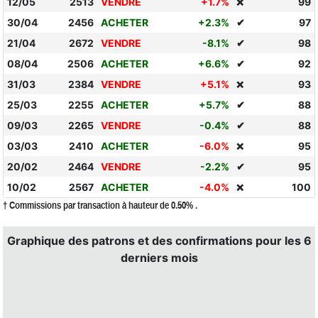
12/05
2513
VENDRE
+1.7%
99
❌
30/04
2456
ACHETER
+2.3%
✔
97
21/04
2672
VENDRE
-8.1%
✔
98
08/04
2506
ACHETER
+6.6%
✔
92
31/03
2384
VENDRE
+5.1%
93
❌
25/03
2255
ACHETER
+5.7%
✔
88
09/03
2265
VENDRE
-0.4%
✔
88
03/03
2410
ACHETER
-6.0%
95
❌
20/02
2464
VENDRE
-2.2%
✔
95
10/02
2567
ACHETER
-4.0%
100
❌
† Commissions par transaction à hauteur de 0.50% .
Graphique des patrons et des confirmations pour les 6
derniers mois