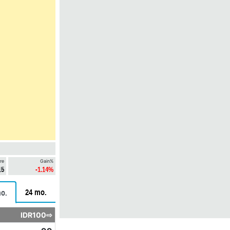
re
Gain%
15
-1.14%
24 mo.
o.
IDR100⇨