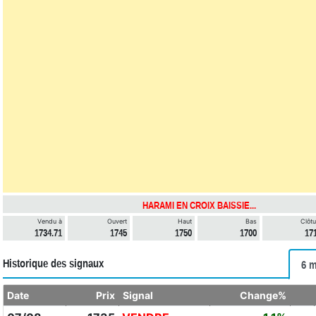
HARAMI EN CROIX BAISSIE...
Vendu à
Ouvert
Haut
Bas
Clôtu
1734.71
1745
1750
1700
17
Historique des signaux
6 m
Date
Prix
Signal
Change%