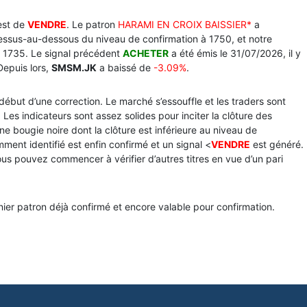
est de
VENDRE
. Le patron
HARAMI EN CROIX BAISSIER*
a
dessus-au-dessous du niveau de confirmation à 1750, et notre
à 1735. Le signal précédent
ACHETER
a été émis le 31/07/2026, il y
 Depuis lors,
SMSM.JK
a baissé de
-3.09%
.
ut d’une correction. Le marché s’essouffle et les traders sont
 Les indicateurs sont assez solides pour inciter la clôture des
ne bougie noire dont la clôture est inférieure au niveau de
ment identifié est enfin confirmé et un signal <
VENDRE
est généré.
ous pouvez commencer à vérifier d’autres titres en vue d’un pari
rnier patron déjà confirmé et encore valable pour confirmation.