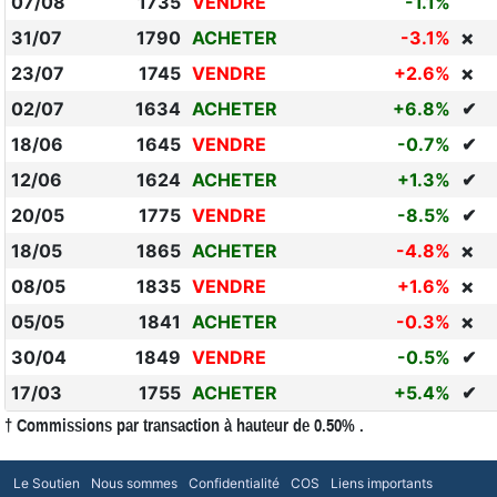
07/08
1735
VENDRE
-1.1%
31/07
1790
ACHETER
-3.1%
❌
23/07
1745
VENDRE
+2.6%
❌
02/07
1634
ACHETER
+6.8%
✔
18/06
1645
VENDRE
-0.7%
✔
12/06
1624
ACHETER
+1.3%
✔
20/05
1775
VENDRE
-8.5%
✔
18/05
1865
ACHETER
-4.8%
❌
08/05
1835
VENDRE
+1.6%
❌
05/05
1841
ACHETER
-0.3%
❌
30/04
1849
VENDRE
-0.5%
✔
17/03
1755
ACHETER
+5.4%
✔
† Commissions par transaction à hauteur de 0.50% .
Le Soutien
Nous sommes
Confidentialité
COS
Liens importants