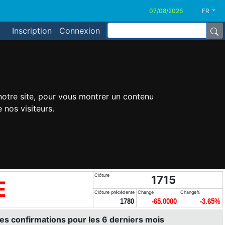
FR
Inscription
Connexion
 notre site, pour vous montrer un contenu
 nos visiteurs.
Clôture
1715
E
Clôture précédente
Change
Change%
1780
-65.0000
-3.65%
es confirmations pour les 6 derniers mois