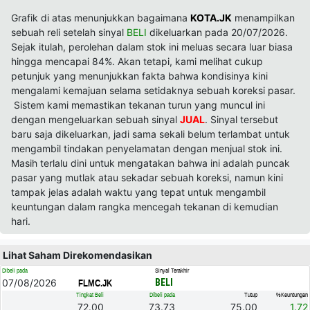
Grafik di atas menunjukkan bagaimana
KOTA.JK
menampilkan
sebuah reli setelah sinyal
BELI
dikeluarkan pada 20/07/2026.
Sejak itulah, perolehan dalam stok ini meluas secara luar biasa
hingga mencapai 84%. Akan tetapi, kami melihat cukup
petunjuk yang menunjukkan fakta bahwa kondisinya kini
mengalami kemajuan selama setidaknya sebuah koreksi pasar.
Sistem kami memastikan tekanan turun yang muncul ini
dengan mengeluarkan sebuah sinyal
JUAL
. Sinyal tersebut
baru saja dikeluarkan, jadi sama sekali belum terlambat untuk
mengambil tindakan penyelamatan dengan menjual stok ini.
Masih terlalu dini untuk mengatakan bahwa ini adalah puncak
pasar yang mutlak atau sekadar sebuah koreksi, namun kini
tampak jelas adalah waktu yang tepat untuk mengambil
keuntungan dalam rangka mencegah tekanan di kemudian
hari.
Lihat Saham Direkomendasikan
Dibeli pada
Sinyal Terakhir
07/08/2026
BELI
FLMC.JK
Tingkat Beli
Dibeli pada
Tutup
%Keuntungan
72.00
73.73
75.00
1.72