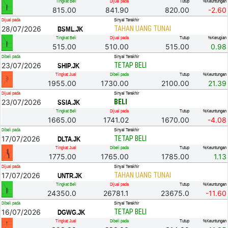
Tingkat Beli
Dijual pada
Tutup
%Keuntungan
815.00
841.90
820.00
-2.60
Dijual pada
Sinyal Terakhir
28/07/2026
TAHAN UANG TUNAI
BSML.JK
Tingkat Beli
Dijual pada
Tutup
%Kerugian
515.00
510.00
515.00
0.98
Dibeli pada
Sinyal Terakhir
23/07/2026
TETAP BELI
SHIP.JK
Tingkat Jual
Dibeli pada
Tutup
%Keuntungan
1955.00
1730.00
2100.00
21.39
Dijual pada
Sinyal Terakhir
23/07/2026
BELI
SSIA.JK
Tingkat Beli
Dijual pada
Tutup
%Keuntungan
1665.00
1741.02
1670.00
-4.08
Dibeli pada
Sinyal Terakhir
17/07/2026
TETAP BELI
DLTA.JK
Tingkat Jual
Dibeli pada
Tutup
%Keuntungan
1775.00
1765.00
1785.00
1.13
Dijual pada
Sinyal Terakhir
17/07/2026
TAHAN UANG TUNAI
UNTR.JK
Tingkat Beli
Dijual pada
Tutup
%Keuntungan
24350.0
26781.1
23675.0
-11.60
Dibeli pada
Sinyal Terakhir
16/07/2026
TETAP BELI
DGWG.JK
Tingkat Jual
Dibeli pada
Tutup
%Keuntungan