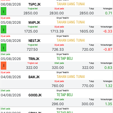
06/08/2026
TAHAN UANG TUNAI
TSPC.JK
Tingkat Beli
Dijual pada
Tutup
%Kerugian
2850.00
2830.00
2850.00
0.71
Dijual pada
Sinyal Terakhir
05/08/2026
TAHAN UANG TUNAI
MAPI.JK
Tingkat Beli
Dijual pada
Tutup
%Keuntungan
1725.00
1713.39
1605.00
-6.33
Dijual pada
Sinyal Terakhir
05/08/2026
TAHAN UANG TUNAI
NEST.JK
Tingkat Beli
Dijual pada
Tutup
%Keuntungan
727.50
726.33
720.00
-0.87
Dibeli pada
Sinyal Terakhir
05/08/2026
TETAP BELI
TRIN.JK
Tingkat Jual
Dibeli pada
Tutup
%Keuntungan
322.00
320.00
322.00
0.63
Dijual pada
Sinyal Terakhir
04/08/2026
TAHAN UANG TUNAI
BAIK.JK
Dijual pada
Tutup
%Kerugian
760.00
770.00
1.32
Dibeli pada
Sinyal Terakhir
04/08/2026
TETAP BELI
GOOD.JK
Dibeli pada
Tutup
%Keuntungan
296.00
300.00
1.35
Dibeli pada
Sinyal Terakhir