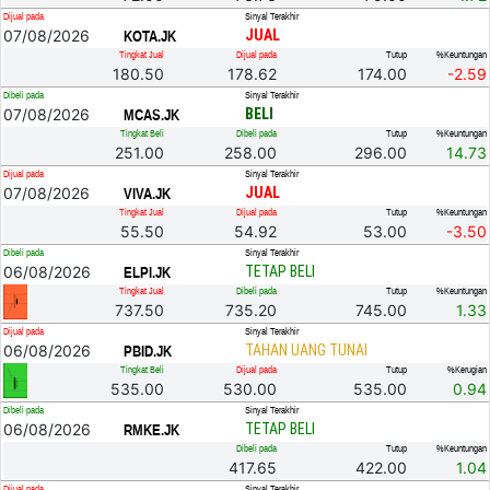
Dijual pada
Sinyal Terakhir
07/08/2026
JUAL
KOTA.JK
Tingkat Jual
Dijual pada
Tutup
%Keuntungan
180.50
178.62
174.00
-2.59
Dibeli pada
Sinyal Terakhir
07/08/2026
BELI
MCAS.JK
Tingkat Beli
Dibeli pada
Tutup
%Keuntungan
251.00
258.00
296.00
14.73
Dijual pada
Sinyal Terakhir
07/08/2026
JUAL
VIVA.JK
Tingkat Jual
Dijual pada
Tutup
%Keuntungan
55.50
54.92
53.00
-3.50
Dibeli pada
Sinyal Terakhir
06/08/2026
TETAP BELI
ELPI.JK
Tingkat Jual
Dibeli pada
Tutup
%Keuntungan
737.50
735.20
745.00
1.33
Dijual pada
Sinyal Terakhir
06/08/2026
TAHAN UANG TUNAI
PBID.JK
Tingkat Beli
Dijual pada
Tutup
%Kerugian
535.00
530.00
535.00
0.94
Dibeli pada
Sinyal Terakhir
06/08/2026
TETAP BELI
RMKE.JK
Dibeli pada
Tutup
%Keuntungan
417.65
422.00
1.04
Dijual pada
Sinyal Terakhir