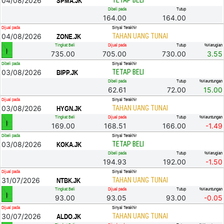
04/08/2026
TETAP BELI
SPMA.JK
Dibeli pada
Tutup
164.00
164.00
Dijual pada
Sinyal Terakhir
04/08/2026
TAHAN UANG TUNAI
ZONE.JK
Tingkat Beli
Dijual pada
Tutup
%Kerugian
735.00
705.00
730.00
3.55
Dibeli pada
Sinyal Terakhir
03/08/2026
TETAP BELI
BIPP.JK
Dibeli pada
Tutup
%Keuntungan
62.61
72.00
15.00
Dijual pada
Sinyal Terakhir
03/08/2026
TAHAN UANG TUNAI
HYGN.JK
Tingkat Beli
Dijual pada
Tutup
%Keuntungan
169.00
168.51
166.00
-1.49
Dibeli pada
Sinyal Terakhir
03/08/2026
TETAP BELI
KOKA.JK
Dibeli pada
Tutup
%Kerugian
194.93
192.00
-1.50
Dijual pada
Sinyal Terakhir
31/07/2026
TAHAN UANG TUNAI
NTBK.JK
Tingkat Beli
Dijual pada
Tutup
%Keuntungan
93.00
93.05
93.00
-0.05
Dijual pada
Sinyal Terakhir
30/07/2026
TAHAN UANG TUNAI
ALDO.JK