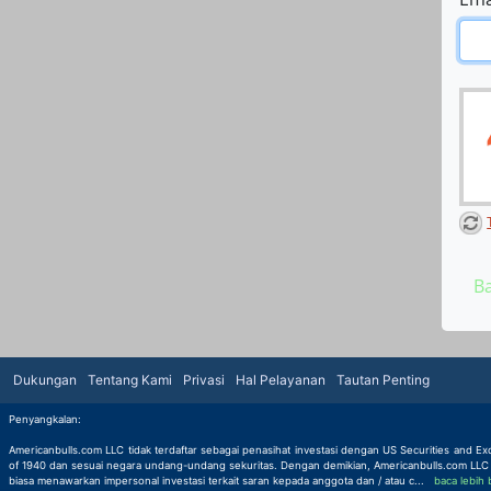
B
Dukungan
Tentang Kami
Privasi
Hal Pelayanan
Tautan Penting
Penyangkalan:
Americanbulls.com LLC tidak terdaftar sebagai penasihat investasi dengan US Securities and Exc
of 1940 dan sesuai negara undang-undang sekuritas. Dengan demikian, Americanbulls.com LLC tid
biasa menawarkan impersonal investasi terkait saran kepada anggota dan / atau c
...
baca lebih
baca lebih banyak