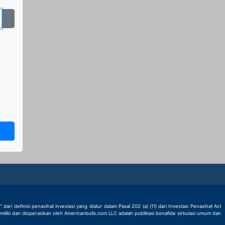
 definisi penasihat investasi yang diatur dalam Pasal 202 (a) (11) dari Investasi Penasihat Act
iliki dan dioperasikan oleh Americanbulls.com LLC adalah publikasi bonafide sirkulasi umum dan