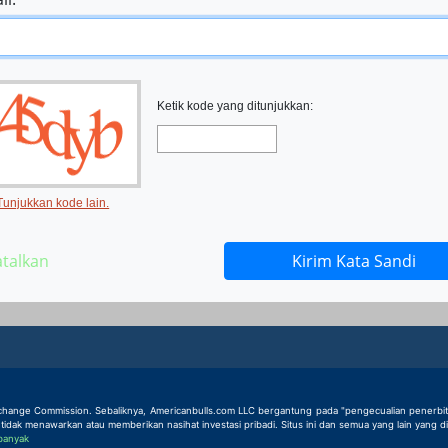
Ketik kode yang ditunjukkan:
Tunjukkan kode lain.
atalkan
Kirim Kata Sandi
hange Commission. Sebaliknya, Americanbulls.com LLC bergantung pada "pengecualian penerbit" dari
ak menawarkan atau memberikan nasihat investasi pribadi. Situs ini dan semua yang lain yang dim
 banyak