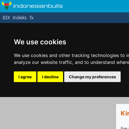
indonesianbulls
IDX
Indeks
fx
We use cookies
We use cookies and other tracking technologies to 
analyze our website traffic, and to understand where
I agree
I decline
Change my preferences
Ki
Ema