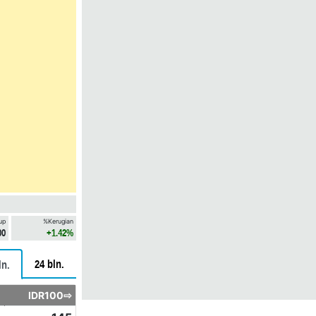
up
%Kerugian
00
+1.42%
24 bln.
ln.
IDR100⇨