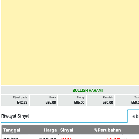
BULLISH HARAMI
Dijual pada
Buka
Tinggi
Rendah
Tut
542.29
535.00
565.00
530.00
550.
Riwayat Sinyal
6 b
Tanggal
Harga
Sinyal
%Perubahan