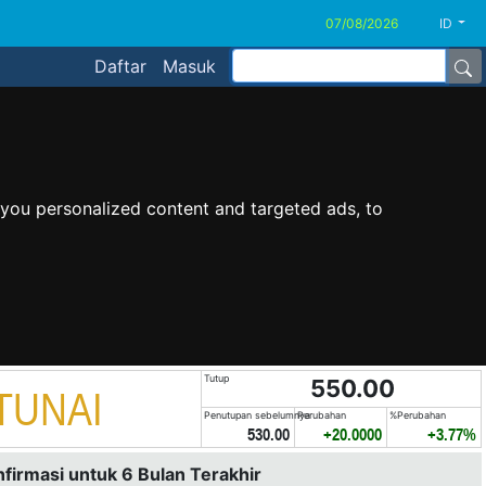
ID
Daftar
Masuk
you personalized content and targeted ads, to
Tutup
550.00
TUNAI
Penutupan sebelumnya
Perubahan
%Perubahan
530.00
+20.0000
+3.77%
nfirmasi untuk 6 Bulan Terakhir