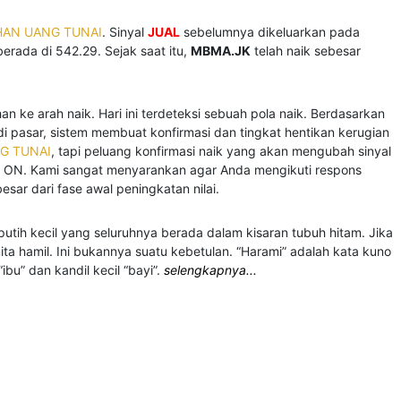
HAN UANG TUNAI
. Sinyal
JUAL
sebelumnya dikeluarkan pada
berada di 542.29. Sejak saat itu,
MBMA.JK
telah naik sebesar
 ke arah naik. Hari ini terdeteksi sebuah pola naik. Berdasarkan
di pasar, sistem membuat konfirmasi dan tingkat hentikan kerugian
G TUNAI
, tapi peluang konfirmasi naik yang akan mengubah sinyal
da ON. Kami sangat menyarankan agar Anda mengikuti respons
sar dari fase awal peningkatan nilai.
 putih kecil yang seluruhnya berada dalam kisaran tubuh hitam. Jika
ta hamil. Ini bukannya suatu kebetulan. “Harami” adalah kata kuno
bu” dan kandil kecil “bayi”.
selengkapnya...