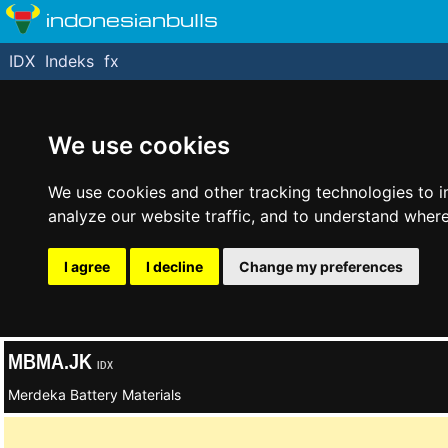
indonesianbulls
IDX
Indeks
fx
We use cookies
We use cookies and other tracking technologies to 
analyze our website traffic, and to understand where
I agree
I decline
Change my preferences
MBMA.JK
IDX
Merdeka Battery Materials