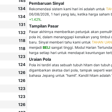
145
Pembaruan Sinyal
134
Rekomendasi sistem kami hari ini adalah untuk
TA
06/08/2026, 1 hari yang lalu, ketika harga saham 
134
+1.42%
.
131
Tampilan Pasar
Pasar akhirnya memberikan petunjuk akan pemulihan
132
pola ini, dalam menanggapi kenaikan yang timbul 
118
baru. Sinyal memberi tahu kami untuk
TAHAN UAN
menjadi
BELI
sangat tinggi. Modul Harian Tertun
118
harga setiap hari untuk mendapat keuntungan terbe
123
Uraian Pola
124
Pola ini terdiri atas sebuah tubuh hitam dan tubuh
digambarkan sketsa dari pola, tampak seperti wani
126
bahasa Jepang untuk “hamil”. Kandil hitam adalah “i
126
123
123
126